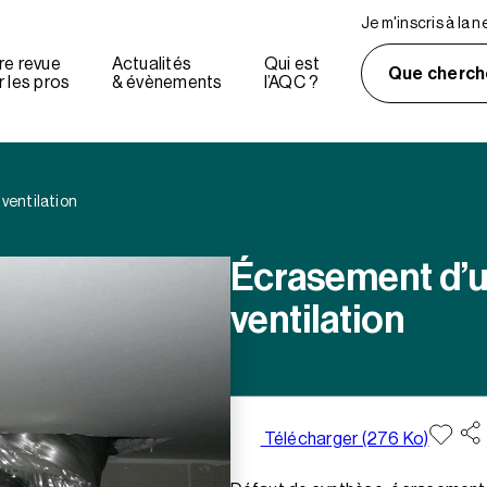
Je m'inscris à la 
re revue
Actualités
Qui est
Que cherch
 les pros
& évènements
l’AQC ?
ventilation
Écrasement d’u
ventilation
Télécharger (276 Ko)