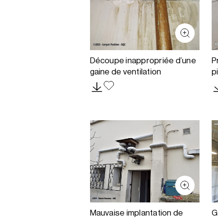
Découpe inappropriée d’une
P
gaine de ventilation
p
Mauvaise implantation de
G