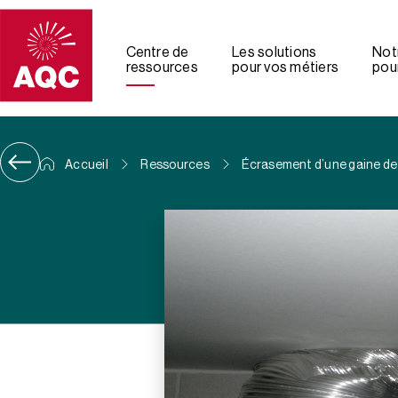
Panneau de gestion des cookies
Centre de
Les solutions
Not
ressources
pour vos métiers
pour
Accueil
Ressources
Écrasement d’une gaine de 