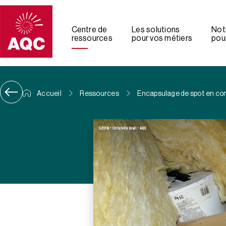
Panneau de gestion des cookies
Centre de
Les solutions
Not
ressources
pour vos métiers
pour
Accueil
Ressources
Encapsulage de spot en co