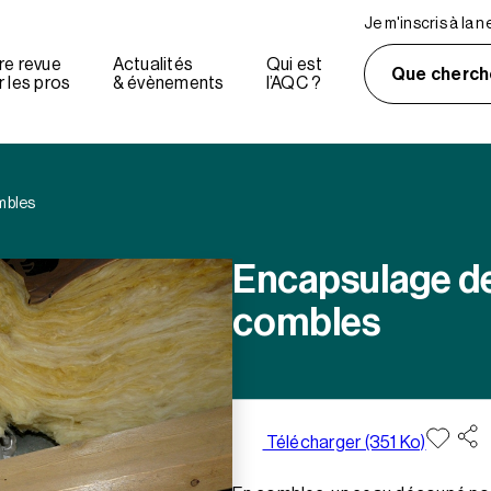
Je m'inscris à la 
re revue
Actualités
Qui est
Que cherch
 les pros
& évènements
l’AQC ?
mbles
Encapsulage de
combles
Télécharger (351 Ko)