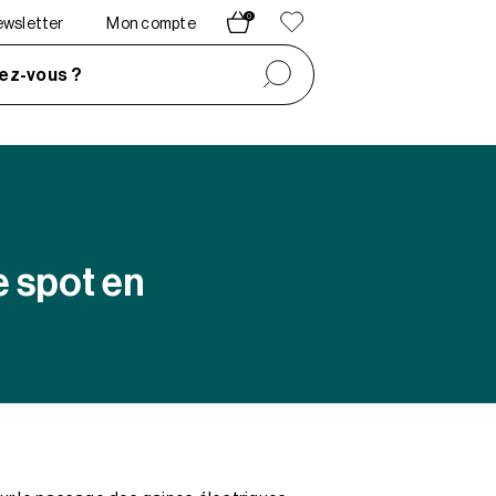
0
newsletter
Mon compte
ez-vous ?
 spot en