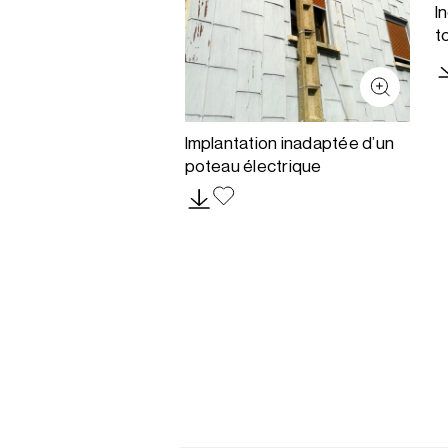
I
t
Implantation inadaptée d’un
poteau électrique