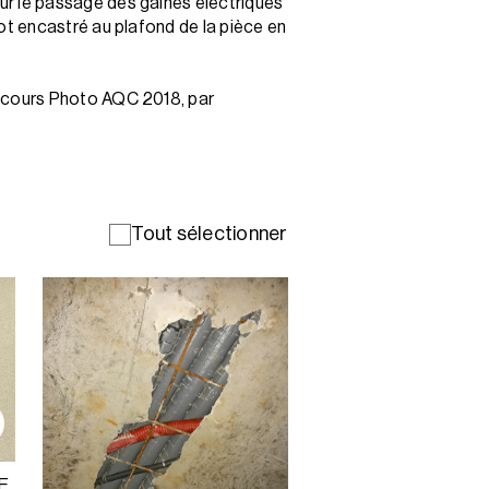
r le passage des gaines électriques
ot encastré au plafond de la pièce en
ncours Photo AQC 2018, par
Tout sélectionner
E