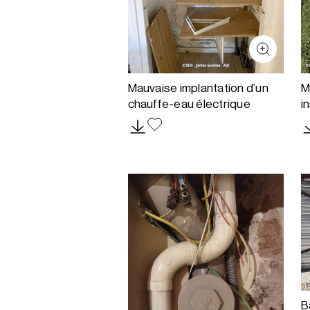
Mauvaise implantation d’un
M
chauffe-eau électrique
i
B