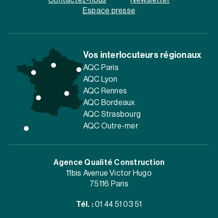
Contactez-nous
Newsletter
Espace presse
Vos interlocuteurs régionaux
AQC Paris
AQC Lyon
AQC Rennes
AQC Bordeaux
AQC Strasbourg
AQC Outre-mer
Agence Qualité Construction
11bis Avenue Victor Hugo
75116 Paris
Tél. :
01 44 51 03 51