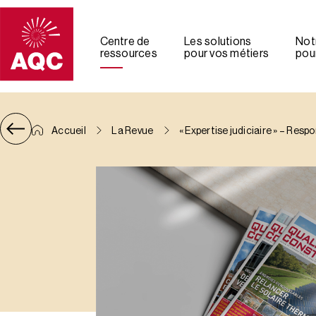
Panneau de gestion des cookies
Centre de
Les solutions
Not
ressources
pour vos métiers
pour
Accueil
La Revue
« Expertise judiciaire » – Res