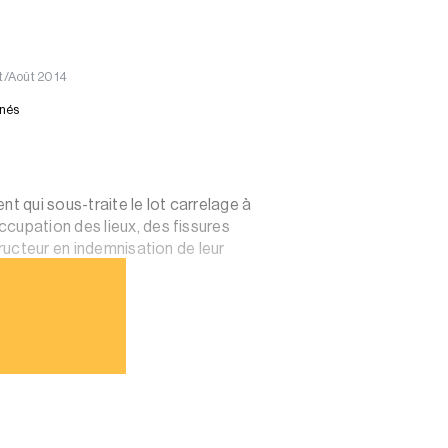
et/Août 2014
nnés
t qui sous-traite le lot carrelage à
cupation des lieux, des fissures
tructeur en indemnisation de leur