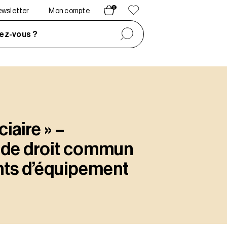
0
newsletter
Mon compte
ez-vous ?
ciaire » –
 de droit commun
nts d’équipement