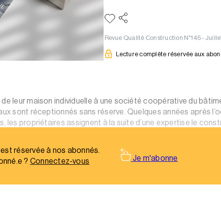
Revue Qualité Construction N°145 - Juill
Lecture complète réservée aux abo
de leur maison individuelle à une société coopérative du bâtimen
vaux sont réceptionnés sans réserve. Quelques années après l’oc
, les propriétaires assignent à la suite d’une expertise le cons
tie son sous-traitant carreleur.
 est réservée à nos abonnés.
Je m'abonne
onné.e ?
Connectez-vous