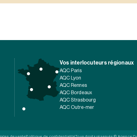
Vos interlocuteurs régionaux
AQC Paris
AQC Lyon
AQC Rennes
AQC Bordeaux
AQC Strasbourg
AQC Outre-mer
rales de vente
Politique de confidentialité
Tous droits réservés © Agence Qu