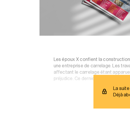
Les époux X confient la construction 
une entreprise de carrelage. Les tra
affectant le carrelage étant apparues
préjudice. Ce dernier appelle en garan
La suite
Déjà ab