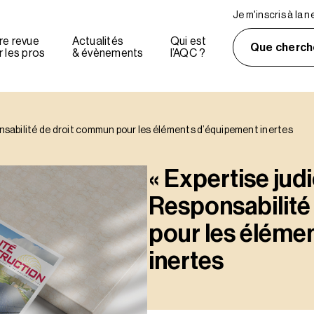
Je m'inscris à la 
re revue
Actualités
Qui est
Que cherch
 les pros
& évènements
l’AQC ?
ponsabilité de droit commun pour les éléments d’équipement inertes
« Expertise judi
Responsabilité
pour les éléme
inertes