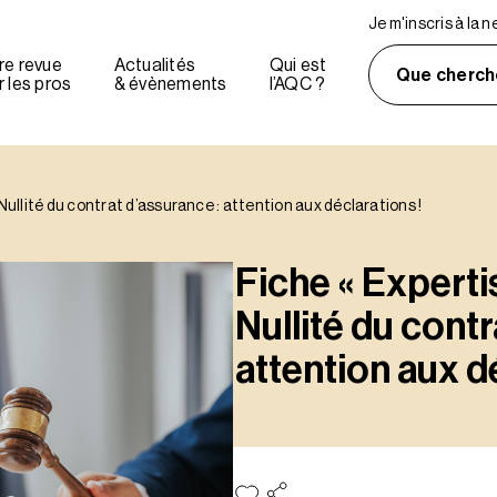
Je m'inscris à la 
re revue
Actualités
Qui est
Que cherch
 les pros
& évènements
l’AQC ?
– Nullité du contrat d’assurance : attention aux déclarations !
Fiche « Expertis
Nullité du contr
attention aux d