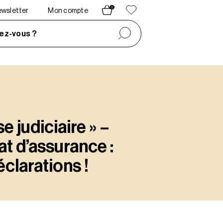
0
newsletter
Mon compte
ez-vous ?
e judiciaire » –
at d’assurance :
éclarations !