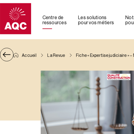
Panneau de gestion des cookies
Centre de
Les solutions
Not
ressources
pour vos métiers
pour
Accueil
La Revue
Fiche « Expertise judiciaire » 