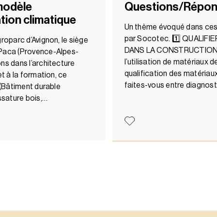
 modèle
Questions/Répon
tion climatique
Un thème évoqué dans ce
par Socotec. 1️⃣ QUALIF
groparc d’Avignon, le siège
DANS LA CONSTRUCTION – Q
 Paca (Provence-Alpes-
l’utilisation de matériaux d
ns dans l’architecture
qualification des matériaux
et à la formation, ce
faites-vous entre diagnos
 (Bâtiment durable
ossature bois,…