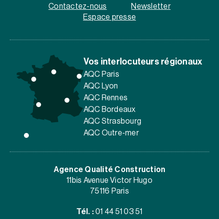
Contactez-nous
Newsletter
Espace presse
Vos interlocuteurs régionaux
AQC Paris
AQC Lyon
AQC Rennes
AQC Bordeaux
AQC Strasbourg
AQC Outre-mer
Agence Qualité Construction
11bis Avenue Victor Hugo
75116 Paris
Tél. :
01 44 51 03 51