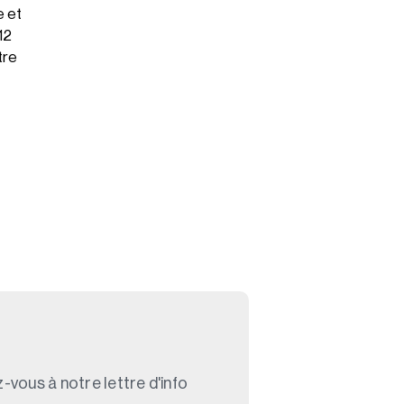
e et
12
tre
-vous à notre lettre d'info