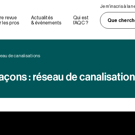
Je m'inscris à la 
re revue
Actualités
Qui est
Que cherch
 les pros
& évènements
l’AQC ?
eau de canalisations
çons : réseau de canalisatio