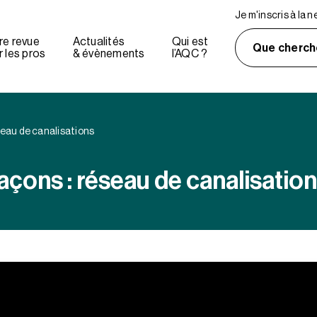
Je m'inscris à la 
re revue
Actualités
Qui est
Que cherch
 les pros
& évènements
l’AQC ?
eau de canalisations
çons : réseau de canalisatio