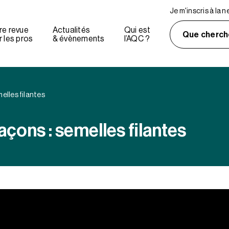
Je m'inscris à la 
re revue
Actualités
Qui est
Que cherch
 les pros
& évènements
l’AQC ?
elles filantes
çons : semelles filantes