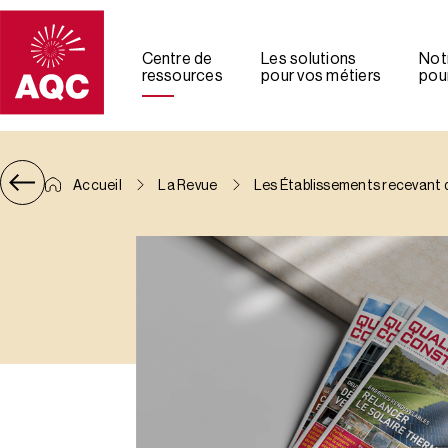
Panneau de gestion des cookies
Centre de
Les solutions
Not
ressources
pour vos métiers
pour
Accueil
La Revue
Les Établissements recevant d