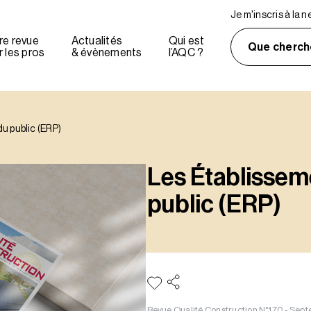
Je m'inscris à la 
re revue
Actualités
Qui est
Que cherch
 les pros
& évènements
l’AQC ?
u public (ERP)
Les Établissem
public (ERP)
Revue Qualité Construction N°170 - Se