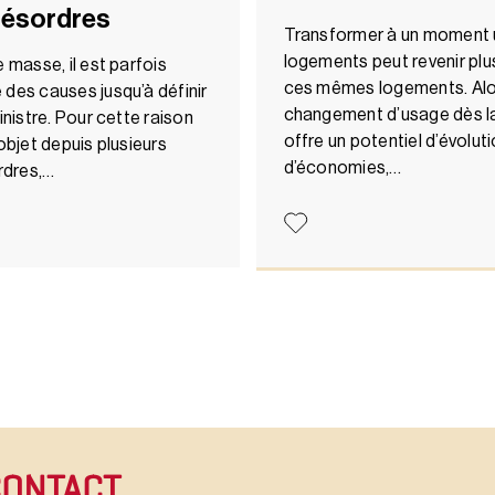
 désordres
Transformer à un moment 
logements peut revenir plu
 masse, il est parfois
ces mêmes logements. Alor
 des causes jusqu’à définir
changement d’usage dès l
inistre. Pour cette raison
offre un potentiel d’évolut
objet depuis plusieurs
d’économies,…
rdres,…
CONTACT