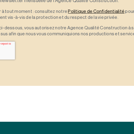
 newsletter mensuelle de l'Agence Qualité Construction.
*
à tout moment : consultez notre
Politique de Confidentialité
pour
t vis-à-vis de la protection et du respect de la vie privée.
 » ci-dessous, vous autorisez notre Agence Qualité Construction à 
sus afin que nous vous communiquions nos productions et servic