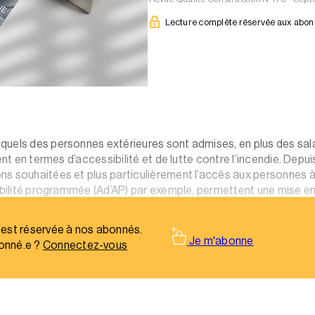
Lecture complète réservée aux abo
els des personnes extérieures sont admises, en plus des salarié
ment en termes d’accessibilité et de lutte contre l’incendie. Dep
s souhaitées et plus particulièrement l’accès aux personnes à 
ibilité programmée (Ad’AP) par exemple, permettent une mise en 
. Bilan sur la mise en conformité des ERP et les sanctions inh
 est réservée à nos abonnés.
Je m'abonne
onné.e ?
Connectez-vous