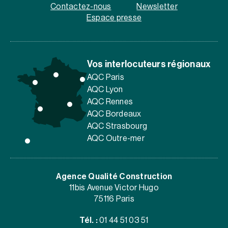
Contactez-nous
Newsletter
Espace presse
Vos interlocuteurs régionaux
AQC Paris
AQC Lyon
AQC Rennes
AQC Bordeaux
AQC Strasbourg
AQC Outre-mer
Agence Qualité Construction
11bis Avenue Victor Hugo
75116 Paris
Tél. :
01 44 51 03 51