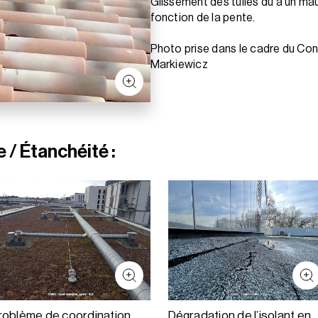
Glissement des tuiles dû à un ma
fonction de la pente.
Photo prise dans le cadre du Co
Markiewicz
 / Étanchéité :
roblème de coordination
Dégradation de l’isolant en