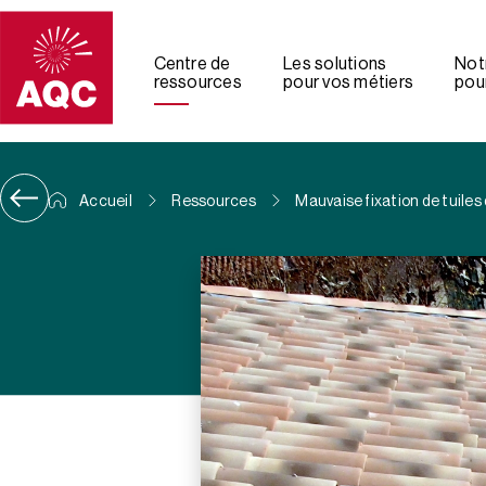
Panneau de gestion des cookies
Centre de
Les solutions
Not
ressources
pour vos métiers
pour
Accueil
Ressources
Mauvaise fixation de tuiles