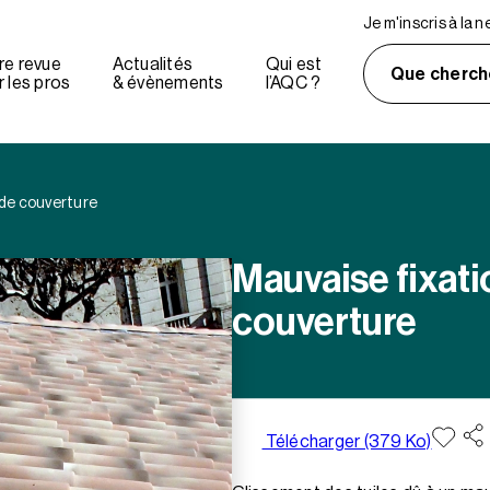
Je m'inscris à la 
re revue
Actualités
Qui est
Que cherch
 les pros
& évènements
l’AQC ?
 de couverture
Mauvaise fixati
couverture
Télécharger (379 Ko)