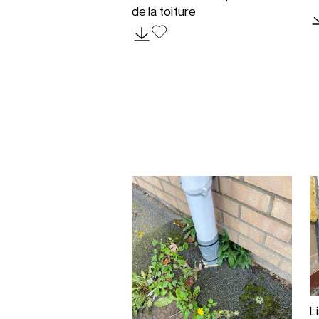
de la toiture
L