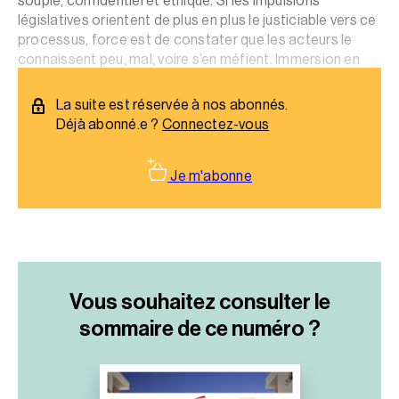
souple, confidentiel et éthique. Si les impulsions
législatives orientent de plus en plus le justiciable vers ce
processus, force est de constater que les acteurs le
connaissent peu, mal, voire s’en méfient. Immersion en
terre méconnue._x000D_
La suite est réservée à nos abonnés.
Déjà abonné.e ?
Connectez-vous
Je m'abonne
Vous souhaitez consulter le
sommaire
de ce numéro ?