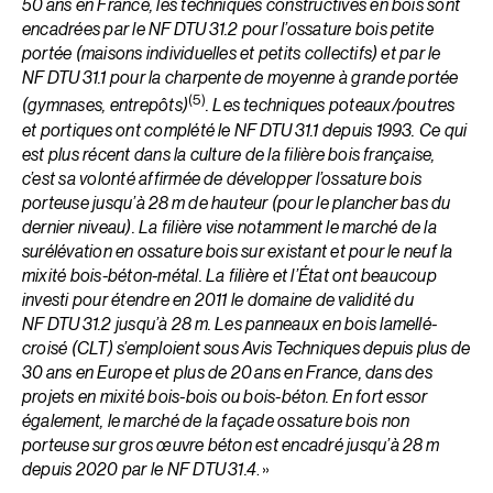
50 ans en France, les techniques constructives en bois sont
encadrées par le NF DTU 31.2 pour l’ossature bois petite
portée (maisons individuelles et petits collectifs) et par le
NF DTU 31.1 pour la charpente de moyenne à grande portée
(5)
(gymnases, entrepôts)
. Les techniques poteaux/poutres
et portiques ont complété le NF DTU 31.1 depuis 1993. Ce qui
est plus récent dans la culture de la filière bois française,
c’est sa volonté affirmée de développer l’ossature bois
porteuse jusqu’à 28 m de hauteur (pour le plancher bas du
dernier niveau). La filière vise notamment le marché de la
surélévation en ossature bois sur existant et pour le neuf la
mixité bois-béton-métal. La filière et l’État ont beaucoup
investi pour étendre en 2011 le domaine de validité du
NF DTU 31.2 jusqu’à 28 m. Les panneaux en bois lamellé-
croisé (CLT) s’emploient sous Avis Techniques depuis plus de
30 ans en Europe et plus de 20 ans en France, dans des
projets en mixité bois-bois ou bois-béton. En fort essor
également, le marché de la façade ossature bois non
porteuse sur gros œuvre béton est encadré jusqu’à 28 m
depuis 2020 par le NF DTU 31.4
. »