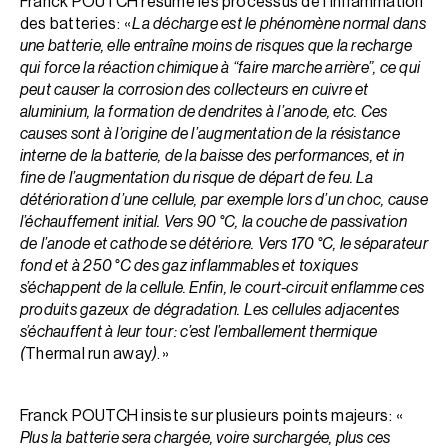
Franck POUTCH résume les processus de l’inflammation
des batteries : «
La décharge est le phénomène normal dans
une batterie, elle entraîne moins de risques que la recharge
qui force la réaction chimique à “faire marche arrière”, ce qui
peut causer la corrosion des collecteurs en cuivre et
aluminium, la formation de dendrites à l’anode, etc. Ces
causes sont à l’origine de l’augmentation de la résistance
interne de la batterie, de la baisse des performances, et in
fine de l’augmentation du risque de départ de feu. La
détérioration d’une cellule, par exemple lors d’un choc, cause
l’échauffement initial. Vers 90 °C, la couche de passivation
de l’anode et cathode se détériore. Vers 170 °C, le séparateur
fond et à 250 °C des gaz inflammables et toxiques
s’échappent de la cellule. Enfin, le court-circuit enflamme ces
produits gazeux de dégradation. Les cellules adjacentes
s’échauffent à leur tour : c’est l’emballement thermique
(
Thermal run away
)
. »
Franck POUTCH insiste sur plusieurs points majeurs : «
Plus la batterie sera chargée, voire surchargée, plus ces