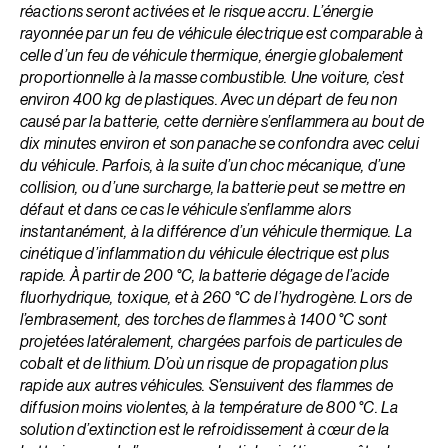
réactions seront activées et le risque accru. L’énergie
rayonnée par un feu de véhicule électrique est compa­rable à
celle d’un feu de véhicule thermique, énergie glo­ba­lement
proportionnelle à la masse combus­tible. Une voiture, c’est
environ 400 kg de plastiques. Avec un départ de feu non
causé par la batterie, cette dernière s’enflammera au bout de
dix minutes environ et son panache se confondra avec celui
du véhicule. Parfois, à la suite d’un choc mécanique, d’une
collision, ou d’une surcharge, la batterie peut se mettre en
défaut et dans ce cas le véhicule s’enflamme alors
instantanément, à la différence d’un véhicule thermique. La
cinétique d’inflammation du véhicule électrique est plus
rapide. À partir de 200 °C, la batterie dégage de l’acide
fluorhydrique, toxique, et à 260 °C de l’hydrogène. Lors de
l’embrasement, des torches de flammes à 1 400 °C sont
projetées latéralement, chargées parfois de particules de
cobalt et de lithium. D’où un risque de propagation plus
rapide aux autres véhicules. S’ensuivent des flammes de
diffusion moins violentes, à la température de 800 °C. La
solution d’extinction est le refroidissement à cœur de la