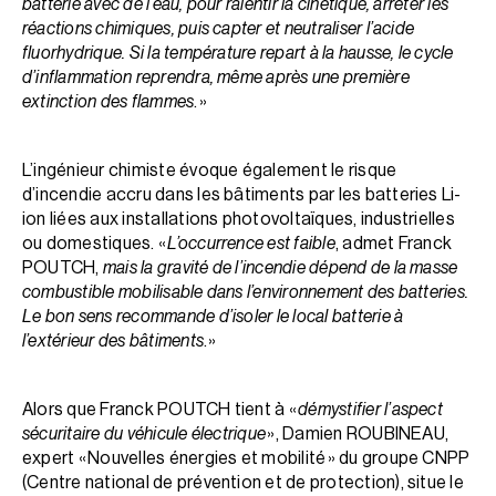
batterie avec de l’eau, pour ralentir la cinétique, arrêter les
réactions chimiques, puis capter et neutraliser l’acide
fluorhydrique. Si la température repart à la hausse, le cycle
d’inflammation reprendra, même après une première
extinction des flammes
. »
L’ingénieur chimiste évoque également le risque
d’incendie accru dans les bâtiments par les batteries Li-
ion liées aux installations photovoltaïques, industrielles
ou domestiques. «
L’occurrence est faible
, admet Franck
POUTCH,
mais la gravité de l’incendie dépend de la masse
combustible mobilisable dans l’environnement des batteries.
Le bon sens recommande d’isoler le local batterie à
l’extérieur des bâtiments
. »
Alors que Franck POUTCH tient à «
démystifier l’aspect
sécuritaire du véhicule électrique
», Damien ROUBINEAU,
expert « Nouvelles énergies et mobilité » du groupe CNPP
(Centre national de prévention et de protection), situe le