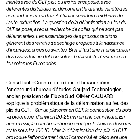
menés avec du CLT plus ou moins encapsulé, avec
différentes distributions, démontrent la grande variété des
compor­te­ments au feu. À étudier aussi les conditions de
l’auto-extinction. La question de la délamination au feu du
CLT se pose, avec la recherche de colles qui ne sont pas
délaminantes. Les assemblages des grosses sections
génèrent des retraits de séchage propices à la naissance
d’incandescences couvantes. Bref, il faut une intensification
des essais feu au-delà du critère habituel de résistance au
feu selon les Eurocodes
. »
Consultant « Construction bois et biosourcés »,
fondateur du bureau d’études Gaujard Technologies,
ancien président de Fibois Sud, Olivier GAUJARD
explique la problématique de la délamination au feu des
plis du CLT : «
Sur un plancher en CLT, la combustion du bois
va progresser d’environ 20-25 mm en une demi-heure. En
bois massif, la couche carbonée protège, le bois en dessous
reste sous les 100 °C. Mais la délamination des plis du CLT
provoque l’effondrement du pli carbonisé et découvre une