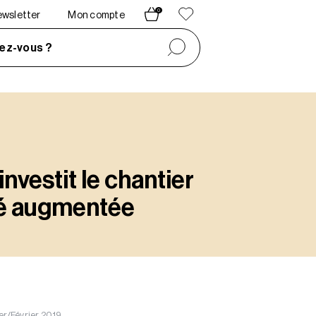
0
newsletter
Mon compte
ez-vous ?
investit le chantier
ité augmentée
er/Février 2019