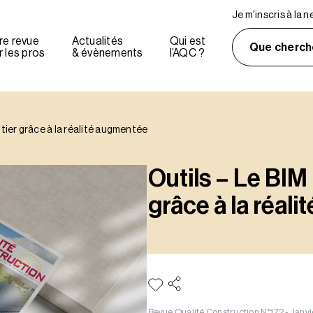
Je m'inscris à la 
re revue
Actualités
Qui est
Que cherch
 les pros
& évènements
l’AQC ?
ntier grâce à la réalité augmentée
Outils – Le BIM 
grâce à la réal
Revue Qualité Construction N°172 - Janvi