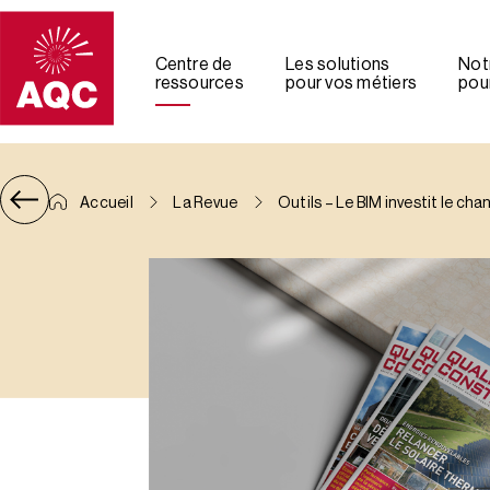
Panneau de gestion des cookies
Centre de
Les solutions
Not
ressources
pour vos métiers
pour
Accueil
La Revue
Outils – Le BIM investit le cha