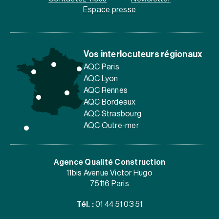
Espace presse
Vos interlocuteurs régionaux
AQC Paris
AQC Lyon
AQC Rennes
AQC Bordeaux
AQC Strasbourg
AQC Outre-mer
Agence Qualité Construction
11bis Avenue Victor Hugo
75116 Paris
Tél. :
01 44 51 03 51