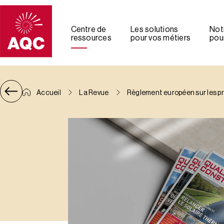
Panneau de gestion des cookies
Centre de
Les solutions
Not
ressources
pour vos métiers
pour
Accueil
La Revue
Règlement européen sur les pr