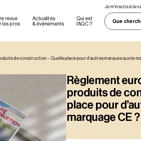
Je m'inscris à la 
re revue
Actualités
Qui est
Que cherch
 les pros
& évènements
l’AQC ?
oduits de construction – Quelle place pour d’autres marques que le 
Règlement euro
produits de con
place pour d’au
marquage CE ?