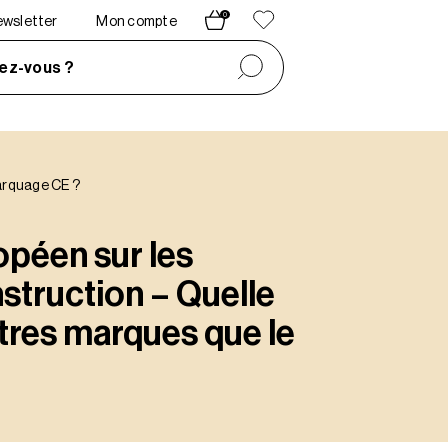
0
newsletter
Mon compte
ez-vous ?
marquage CE ?
péen sur les
struction – Quelle
tres marques que le