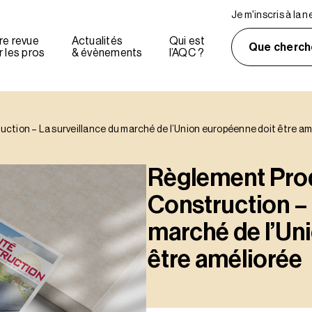
Je m'inscris à la 
re revue
Actualités
Qui est
Que cherch
 les pros
& évènements
l’AQC ?
ction – La surveillance du marché de l’Union européenne doit être am
Règlement Prod
Construction – 
marché de l’Un
être améliorée