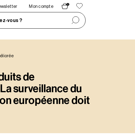
0
newsletter
Mon compte
ez-vous ?
éliorée
uits de
La surveillance du
ion européenne doit