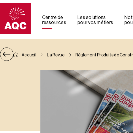
Panneau de gestion des cookies
Centre de
Les solutions
Not
ressources
pour vos métiers
pour
Accueil
La Revue
Règlement Produits de Constru