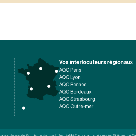
Vos interlocuteurs régionaux
AQC Paris
AQC Lyon
AQC Rennes
AQC Bordeaux
AQC Strasbourg
AQC Outre-mer
rales de vente
Politique de confidentialité
Tous droits réservés © Agence Qu