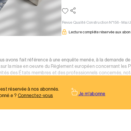
Revue Qualité Construction N°156 - Mai/
Lecture complète réservée aux abo
s avons fait référence à une enquête menée, à la demande de
» sur la mise en oeuvre du Règlement européen concernant les 
rités des États membres et des professionnels concernés, not
15 dont une partie concerne la surveillance du marché.
 est réservée à nos abonnés.
Je m'abonne
onné.e ?
Connectez-vous