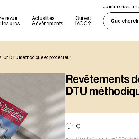
Je m'inscris à la 
re revue
Actualités
Qui est
Que cherch
 les pros
& évènements
l’AQC ?
s : un DTU méthodique et protecteur
Revêtements de 
DTU méthodique
Revue Qualité Construction N°107 - Mars