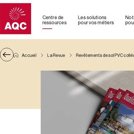
Panneau de gestion des cookies
Centre de
Les solutions
Not
ressources
pour vos métiers
pour
Accueil
La Revue
Revêtements de sol PVC collé