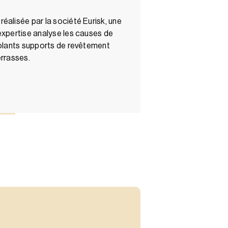
éalisée par la société Eurisk, une
expertise analyse les causes de
solants supports de revêtement
errasses.