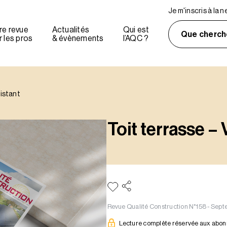
Je m'inscris à la 
re revue
Actualités
Qui est
Que cherch
 les pros
& évènements
l’AQC ?
xistant
Toit terrasse – 
Revue Qualité Construction N°158 - Sep
Lecture complète réservée aux abo