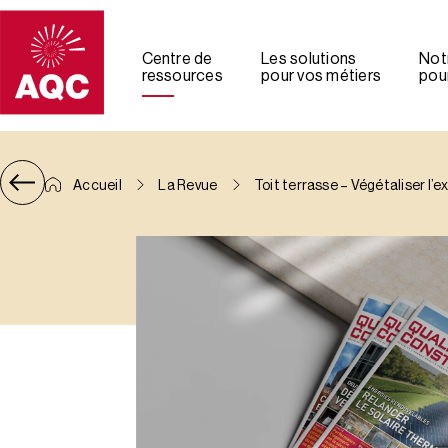
Panneau de gestion des cookies
Centre de
Les solutions
Not
ressources
pour vos métiers
pour
Accueil
La Revue
Toit terrasse – Végétaliser l’e