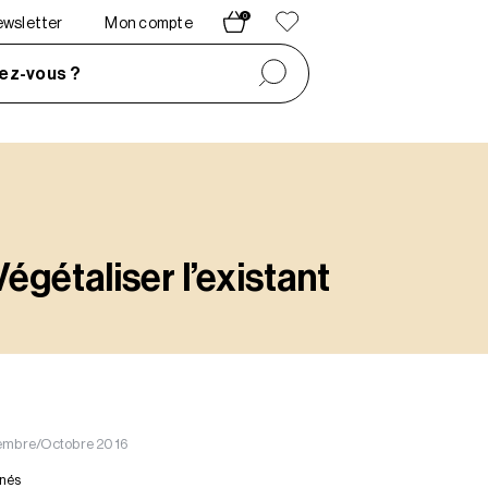
0
newsletter
Mon compte
ez-vous ?
Végétaliser l’existant
tembre/Octobre 2016
nnés