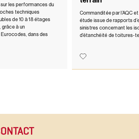
terrain
sur les performances du
roches techniques
Commanditée par l’AQC et r
ubles de 10 à 18 étages
étude issue de rapports d’
, grâce à un
sinistres concernant les i
s Eurocodes, dans des
d’étanchéité de toitures-t
CONTACT