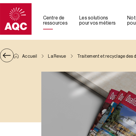
Panneau de gestion des cookies
Centre de
Les solutions
Not
ressources
pour vos métiers
pour
Accueil
La Revue
Traitement et recyclage des d