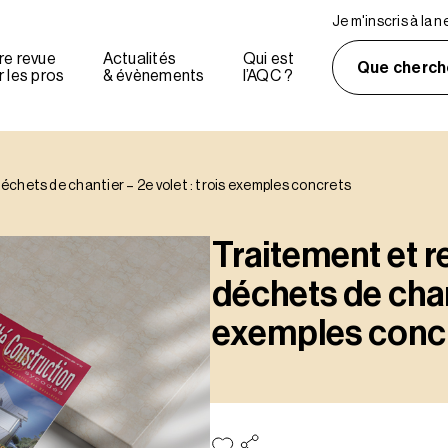
Je m'inscris à la 
re revue
Actualités
Qui est
Que cherch
 les pros
& évènements
l’AQC ?
échets de chantier – 2e volet : trois exemples concrets
Traitement et r
déchets de chant
exemples conc