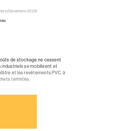
vembre/Décembre 2008
nnés
s coûts de stockage ne cessent
 industriels se mobilisent et
plâtre et les revêtements PVC, à
chets termités.