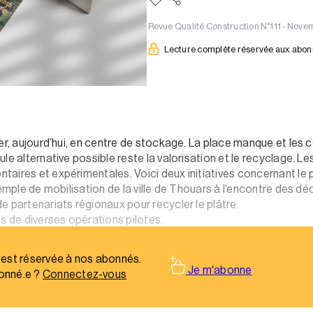
Revue Qualité Construction N°111 - No
Lecture complète réservée aux abo
ler, aujourd’hui, en centre de stockage. La place manque et le
e alternative possible reste la valorisation et le recyclage. Les
aires et expérimentales. Voici deux initiatives concernant le 
xemple de mobilisation de la ville de Thouars à l’encontre des dé
e partenariats régionaux pour recycler le plâtre.
s de diverses opérations pilotes.
 déchets infestés de termites ?
 est réservée à nos abonnés.
Je m'abonne
onné.e ?
Connectez-vous