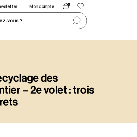
0
newsletter
Mon compte
ez-vous ?
ecyclage des
ier – 2e volet : trois
rets