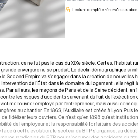
Lecture complète réservée aux abo
nstruction, ce ne fut pas le cas du XIXe siècle. Certes, l’habitat 
rande envergure ne se produit. Le déclin démographique annihile
le Second Empire va s’engager dans la création de nouvelles hab
intervention de l’État dans le domaine du logement : elle régit
 Par ailleurs, les maçons de Paris et de la Seine décident, en 
ontre les risques d’accidents survenant du fait de l’exécution
st victime l’ouvrier employé par l’entrepreneur, mais aussi cons
ères au chantier. En 1863, l’Auxiliaire est créée à Lyon. Puis le
de fidéliser leurs ouvriers. Ce n’est qu’en 1898 qu’est institutionn
lité de l’employeur et la responsabilité forfaitaire des acciden
re face à cette évolution, le secteur du BTP s’organise, au début
mbres syndicales du BTP pour s’occuper des accidents du travai