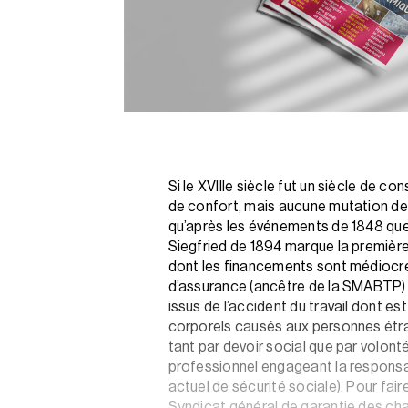
Si le XVIIIe siècle fut un siècle de co
de confort, mais aucune mutation de g
qu’après les événements de 1848 que 
Siegfried de 1894 marque la première 
dont les financements sont médiocres.
d’assurance (ancêtre de la SMABTP) c
issus de l’accident du travail dont e
corporels causés aux personnes étrang
tant par devoir social que par volonté 
professionnel engageant la responsabi
actuel de sécurité sociale). Pour fai
Syndicat général de garantie des cha