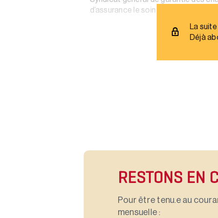
d’assurance le soin de traiter des risq
La suite
Déjà ab
RESTONS EN 
Pour être tenu.e au couran
mensuelle :