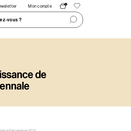
0
newsletter
Mon compte
ez-vous ?
aissance de
cennale
vembre/Décembre 2011