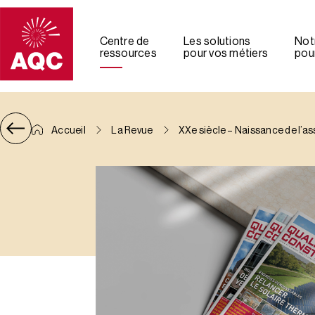
Panneau de gestion des cookies
Centre de
Les solutions
Not
ressources
pour vos métiers
pour
Accueil
La Revue
XXe siècle – Naissance de l’