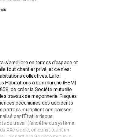
nnés
rural s’améliore en termes d’espace et
 tout chantier privé, et ce n’est
itations collectives. La loi
 les Habitations à bon marché (HBM)
1859, de créer la Société mutuelle
 des travaux de maçonnerie. Risques
équences pécuniaires des accidents
s patrons multiplient ces caisses,
alisé par l’État le risque
ts du travail (l’ancêtre du système
 du XXe siècle, en constituant un
l, laissant à la Société mutuelle