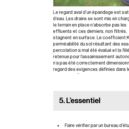
tion (CH4, H2S)
Le regard aval d’un épandage est sat
ssus de digestion
d’eau. Les drains se sont mis en char
ent primaire ont
le terrain en place n’absorbe pas les
la fosse septique qui
effluents et ces derniers, non filtrés,
. Rappelons que le DTU
stagnent en surface. Le coefficient 
lation (diamètre mini
perméabilité du sol résultant des ess
uée d’une entrée d’air
percolation a mal été évalué et la fili
 indépendantes (situées
retenue pour l’assainissement auto
x). Photo © DR – AQC
n’a pas été correctement dimension
regard des exigences définies dans 
64.1. Photo © DR – AQC
5. L’essentiel
Faire vérifier par un bureau d’ét