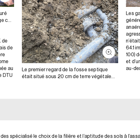
uré
Les g
ge car
généré
anaéro
agress
K de
n’étai
ais de
64.1 i
ère
100) d
nome
et d’u
née au
au-de
Le premier regard de la fosse septique
le DTU
était situé sous 20 cm de terre végétale
(recouvert par le propriétaire pour des
raisons esthétiques), empêchant ainsi la
vidange de la fosse depuis la réception
(soit plus de 6 ans). Rappelons que l’Annexe
A du DTU 64.1 mentionne les opérations
indispensables d’entretien et de
maintenance relatives aux ouvrages
d’assainissement non collectif. La première
udes spécialisé le choix de la filière et l’aptitude des sols à l’as
inspection de la fosse septique est