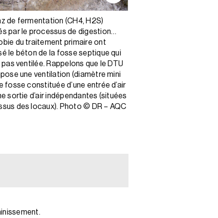
az de fermentation (CH4, H2S)
Le regard aval d’un é
s par le processus de digestion
d’eau. Les drains se s
bie du traitement primaire ont
le terrain en place n’a
é le béton de la fosse septique qui
effluents et ces dernier
t pas ventilée. Rappelons que le DTU
stagnent en surface. L
mpose une ventilation (diamètre mini
perméabilité du sol ré
e fosse constituée d’une entrée d’air
percolation a mal été é
ne sortie d’air indépendantes (situées
retenue pour l’assai
ssus des locaux). Photo © DR – AQC
n’a pas été correcte
regard des exigences 
64.1. Photo © DR – A
sainissement.