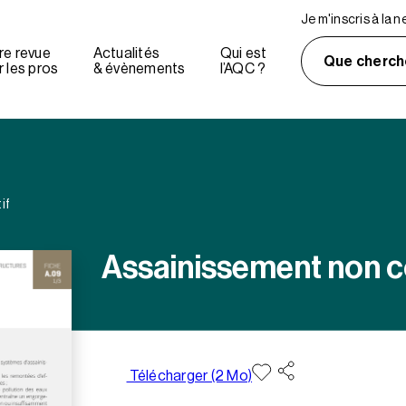
Je m'inscris à la 
re revue
Actualités
Qui est
Que cherch
 les pros
& évènements
l’AQC ?
if
Assainissement non co
Télécharger (2 Mo)