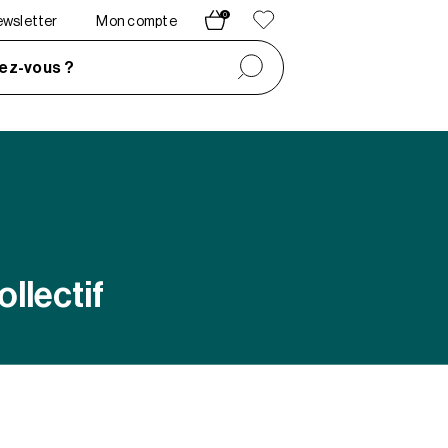
0
newsletter
Mon compte
ez-vous ?
llectif