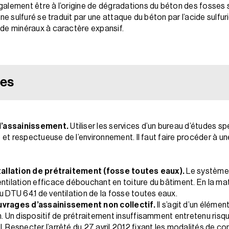
galement être à l’origine de dégradations du béton des fosses 
gène sulfuré se traduit par une attaque du béton par l’acide sulf
 de minéraux à caractère expansif.
ues
 l’assainissement.
Utiliser les services d’un bureau d’études sp
ce et respectueuse de l’environnement. Il faut faire procéder à 
nstallation de prétraitement (fosse toutes eaux).
Le système 
ntilation efficace débouchant en toiture du bâtiment. En la mati
u DTU 64.1 de ventilation de la fosse toutes eaux.
ouvrages d’assainissement non collectif.
Il s’agit d’un éléme
n. Un dispositif de prétraitement insuffisamment entretenu risqu
. Respecter l’arrêté du 27 avril 2012 fixant les modalités de co