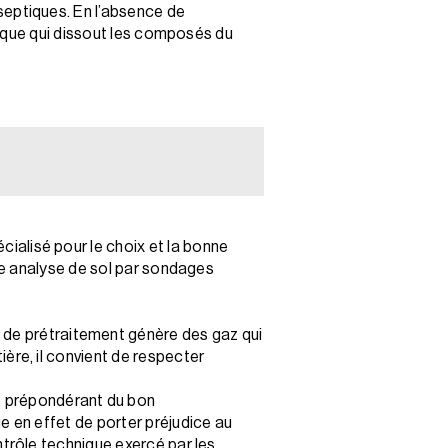
septiques. En l’absence de
urique qui dissout les composés du
écialisé pour le choix et la bonne
une analyse de sol par sondages
de prétraitement génère des gaz qui
ère, il convient de respecter
nt prépondérant du bon
e en effet de porter préjudice au
ntrôle technique exercé par les