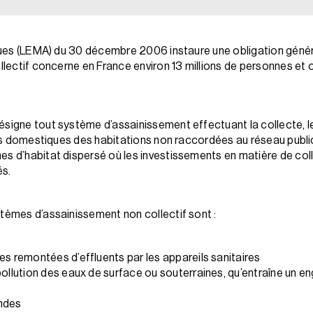
tiques (LEMA) du 30 décembre 2006 instaure une obligation géné
llectif concerne en France environ 13 millions de personnes et o
ésigne tout système d’assainissement effectuant la collecte, le
sées domestiques des habitations non raccordées au réseau public
es d’habitat dispersé où les investissements en matière de co
és.
stèmes d’assainissement non collectif sont :
es remontées d’effluents par les appareils sanitaires
pollution des eaux de surface ou souterraines, qu’entraîne un 
ondes