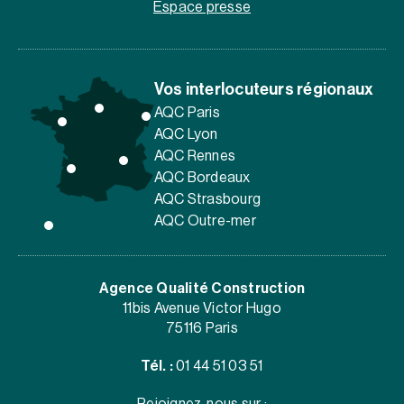
Espace presse
Vos interlocuteurs régionaux
AQC Paris
AQC Lyon
AQC Rennes
AQC Bordeaux
AQC Strasbourg
AQC Outre-mer
Agence Qualité Construction
11bis Avenue Victor Hugo
75116 Paris
Tél. :
01 44 51 03 51
Rejoignez-nous sur :