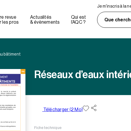
Je m'inscris à la 
re revue
Actualités
Qui est
Que cherch
 les pros
& évènements
l’AQC ?
au bâtiment
Réseaux d’eaux intéri
Télécharger (2 Mo)
Fiche technique