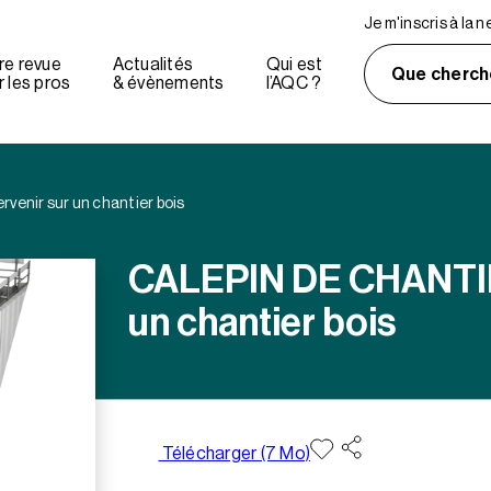
Je m'inscris à la 
re revue
Actualités
Qui est
Que cherch
 les pros
& évènements
l’AQC ?
enir sur un chantier bois
CALEPIN DE CHANTIER
un chantier bois
Télécharger (7 Mo)