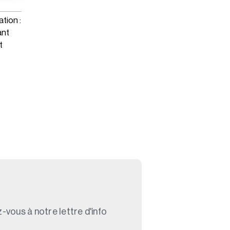
tion :
ant
t
-vous à notre lettre d'info