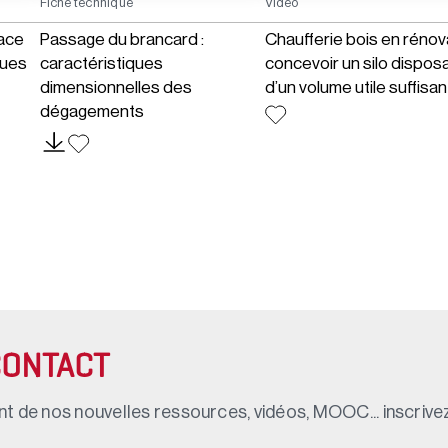
Fiche technique
Vidéo
ace
Passage du brancard :
Chaufferie bois en rénova
ques
caractéristiques
concevoir un silo dispos
dimensionnelles des
d’un volume utile suffisan
dégagements
CONTACT
t de nos nouvelles ressources, vidéos, MOOC... inscrivez