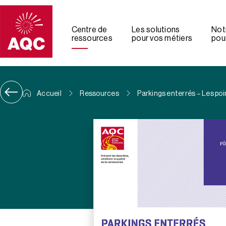
Panneau de gestion des cookies
Centre de
Les solutions
Not
ressources
pour vos métiers
pour
Accueil
Ressources
Parkings enterrés – Les poi