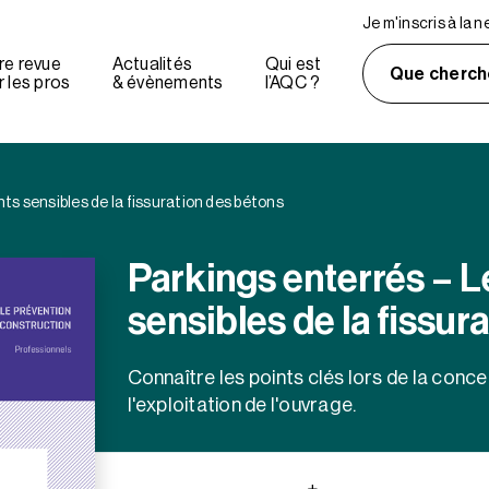
Je m'inscris à la 
re revue
Actualités
Qui est
Que cherch
 les pros
& évènements
l’AQC ?
nts sensibles de la fissuration des bétons
Parkings enterrés – L
sensibles de la fissur
Connaître les points clés lors de la conce
l'exploitation de l'ouvrage.