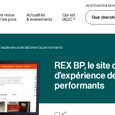
Je m'inscris à la 
re revue
Actualités
Qui est
Que cherch
 les pros
& évènements
l’AQC ?
 d’expérience de bâtiments performants
REX BP, le site 
d’expérience d
performants