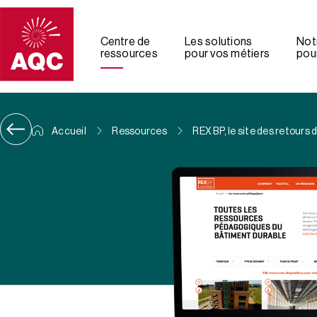
Panneau de gestion des cookies
Centre de
Les solutions
Not
ressources
pour vos métiers
pour
Accueil
Ressources
REX BP, le site des retours