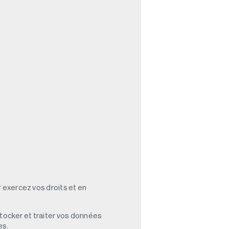
 exercez vos droits et en
stocker et traiter vos données
es.