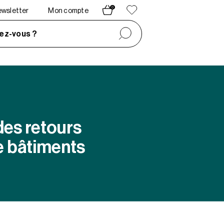
0
newsletter
Mon compte
ez-vous ?
des retours
e bâtiments