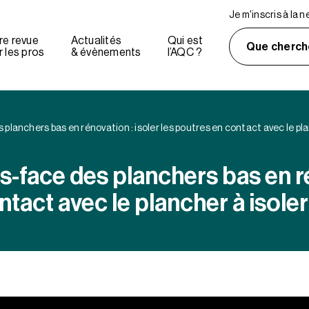
Je m'inscris à la 
re revue
Actualités
Qui est
Que cherch
 les pros
& évènements
l’AQC ?
 planchers bas en rénovation : isoler les poutres en contact avec le pla
us-face des planchers bas en ré
ntact avec le plancher à isoler