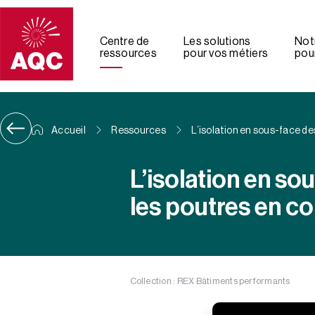
Panneau de gestion des cookies
Centre de
Les solutions
Not
ressources
pour vos métiers
pour
Accueil
Ressources
L’isolation en sous-face des
L’isolation en so
les poutres en co
Collection : REX Bâtiments performants