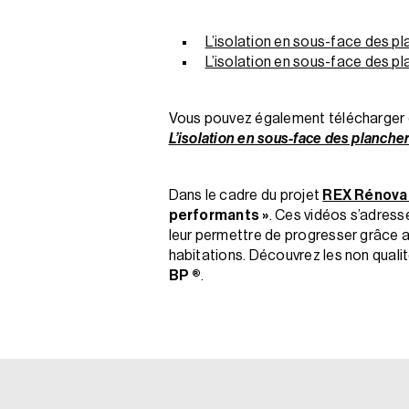
L’isolation en sous-face des pla
L’isolation en sous-face des pl
Vous pouvez également télécharger g
L’isolation en sous-face des planche
Dans le cadre du projet
REX Rénova
performants »
. Ces vidéos s’adress
leur permettre de progresser grâce au
habitations. Découvrez les non qualit
BP ®
.