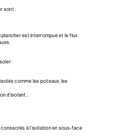
r sont :
 plancher est interrompue et le flux
nues.
oler :
e isolés comme les poteaux, les
ion d’isolant…
consacrés à l’isolation en sous-face