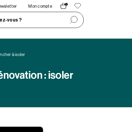
0
newsletter
Mon compte
ez-vous ?
ncher à isoler
novation : isoler