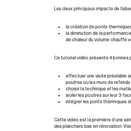
Les deux principaux impacts de l’abse
la création de ponts thermique
la diminution de la performance 
de chaleur du volume chauffé ve
Ce tutoriel vidéo présente 4 bonnes p
effectuer une visite préalable 
poutres ou les murs de refends
choisir la technique et les maté
isoler les poutres sur leur 3 fa
intégrer les ponts thermiques d
Cette vidéo est la première d’une sér
des planchers bas en rénovation. Visi