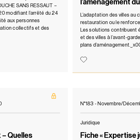
l’aménagement du 
️⃣ DOUCHE SANS RESSAUT –
20 modifiant l’arrêté du 24
L’adaptation des villes au
lité aux personnes
restauration ou le renfor
tion collectifs et des
Les solutions contribuent é
et des villes à l’avant-gar
plans d’aménagement._x
0
N°183 - Novembre/Décem
Juridique
 – Quelles
Fiche « Expertise j