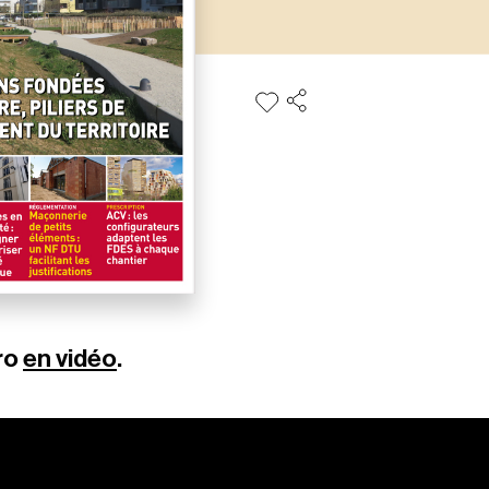
ro
en vidéo
.