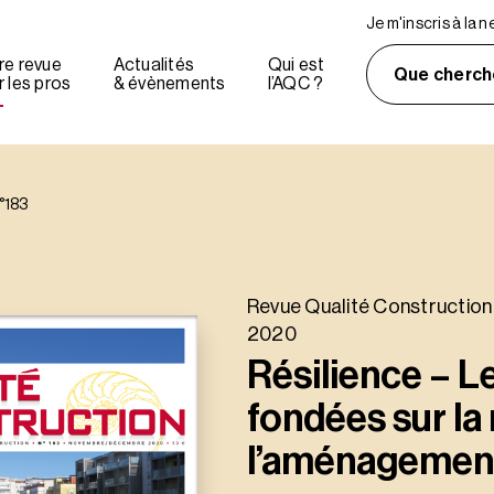
Je m'inscris à la 
re revue
Actualités
Qui est
Que cherch
 les pros
& évènements
l’AQC ?
°183
Revue Qualité Constructio
2020
Résilience – L
fondées sur la 
l’aménagement 