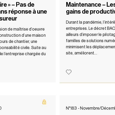
ire » – Pas de
Maintenance – Les
ans réponse à une
gains de producti
ssureur
Durant la pandémie, l’inté
entreprises. Le décret BACS
sion de maîtrise d’oeuvre
ailleurs d’imposer le pilota
construction d’une maison
familles de solutions numér
 cours de chantier, une
minimisent les déplacement
nsabilité civile. Suite au
site, améliorent…
de l’entreprise chargée du
0
N°183 - Novembre/Décem