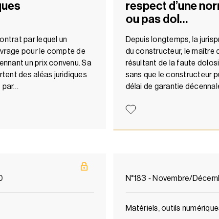
sques
respect d’une nor
ou pas dol…
ontrat par lequel un
Depuis longtemps, la juris
uvrage pour le compte de
du constructeur, le maître
yennant un prix convenu. Sa
résultant de la faute dolo
tent des aléas juridiques
sans que le constructeur pu
s par…
délai de garantie décennal
0
N°183 - Novembre/Décem
Matériels, outils numériqu