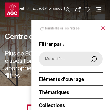
Panneau de gestion des cookies
Accueil
acceptation support
0
Réinitialiser les filtres
Centre de ressources
Filtrer par :
Plus de 900 ressources à votre
disposition : choisissez les plus
appropriées à vos besoins grâce aux
filtres !
Éléments d'ouvrage
Filtrer
Thématiques
Collections