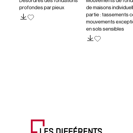
Désordres des fondations
Mouvements de fond
profondes par pieux
de maisons individuel
partie : tassements c
mouvements excepti
en sols sensibles
LES DIFFÉRENTS