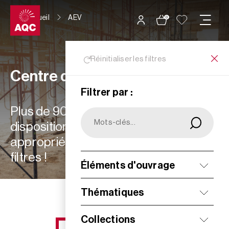
Panneau de gestion des cookies
Accueil
AEV
0
Réinitialiser les filtres
Centre de ressources
Filtrer par :
Plus de 900 ressources à votre
disposition : choisissez les plus
appropriées à vos besoins grâce aux
filtres !
Éléments d'ouvrage
Filtrer
Thématiques
Collections