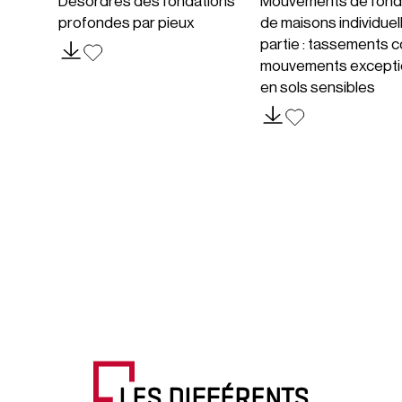
Désordres des fondations
Mouvements de fond
profondes par pieux
de maisons individuel
partie : tassements c
mouvements excepti
en sols sensibles
LES DIFFÉRENTS