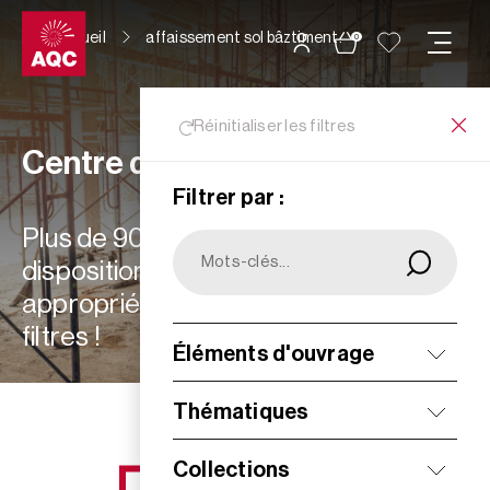
Panneau de gestion des cookies
Accueil
affaissement sol bâztiment.
0
Réinitialiser les filtres
Centre de ressources
Filtrer par :
Plus de 900 ressources à votre
disposition : choisissez les plus
appropriées à vos besoins grâce aux
filtres !
Éléments d'ouvrage
Filtrer
Thématiques
Collections