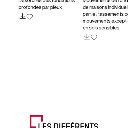
Désordres des fondations
Mouvements de fond
profondes par pieux
de maisons individuel
partie : tassements c
mouvements excepti
en sols sensibles
LES DIFFÉRENTS