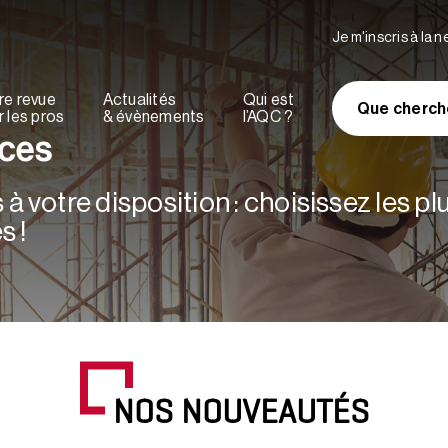
Je m'inscris à la 
re revue
Actualités
Qui est
Que cherch
 les pros
& évènements
l’AQC ?
rces
à votre disposition : choisissez les p
s !
NOS NOUVEAUTÉS