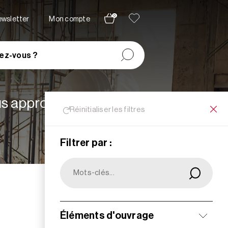
0
newsletter
Mon compte
ez-vous ?
lus appropriées à vos
Réinitialiser les filtres
Filtrer par :
Filtrer
Éléments d'ouvrage