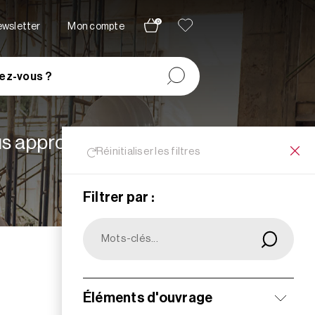
0
newsletter
Mon compte
ez-vous ?
lus appropriées à vos
Réinitialiser les filtres
Filtrer par :
Filtrer
Éléments d'ouvrage