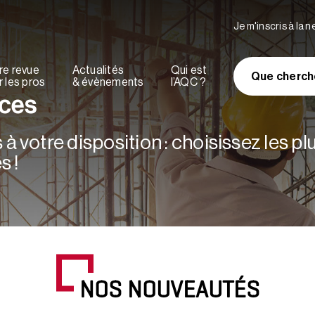
Je m'inscris à la 
re revue
Actualités
Qui est
Que cherch
 les pros
& évènements
l’AQC ?
rces
à votre disposition : choisissez les p
s !
NOS NOUVEAUTÉS