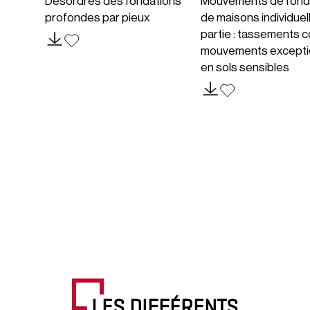
Désordres des fondations
Mouvements de fond
profondes par pieux
de maisons individuel
partie : tassements c
mouvements excepti
en sols sensibles
LES DIFFÉRENTS