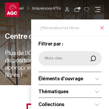
Panneau de gestion des cookies
Accueil
briques sous ATEx
0
Réinitialiser les filtres
Centre de ressources
Filtrer par :
Plus de 900 ressources à votre
disposition : choisissez les plus
appropriées à vos besoins grâce aux
filtres !
Éléments d'ouvrage
Filtrer
Thématiques
Collections