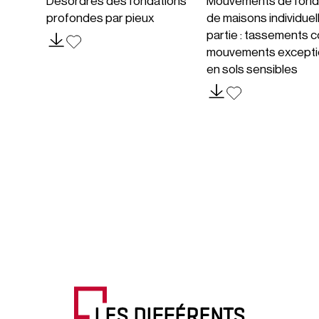
Désordres des fondations
Mouvements de fond
profondes par pieux
de maisons individuel
partie : tassements c
mouvements excepti
en sols sensibles
LES DIFFÉRENTS