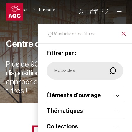
Panneau de gestion des cookies
Accueil
bureaux
0
Réinitialiser les filtres
Centre de ressources
Filtrer par :
Plus de 900 ressources à votre
disposition : choisissez les plus
appropriées à vos besoins grâce aux
filtres !
Éléments d'ouvrage
Filtrer
Thématiques
Collections