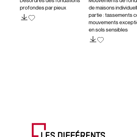
Désordres des fondations
Mouvements de fond
profondes par pieux
de maisons individuel
partie : tassements c
mouvements excepti
en sols sensibles
LES DIFFÉRENTS