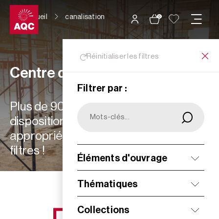
Panneau de gestion des cookies
Accueil
canalisation
0
Réinitialiser les filtres
Centre de ressources
Filtrer par :
Plus de 900 ressources à votre
disposition : choisissez les plus
appropriées à vos besoins grâce aux
filtres !
Éléments d'ouvrage
Filtrer
Thématiques
Collections