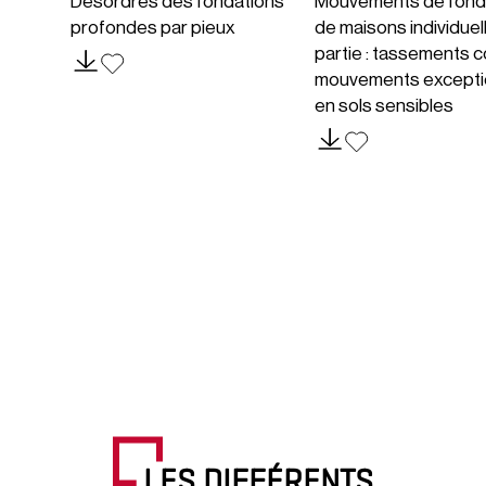
Désordres des fondations
Mouvements de fond
profondes par pieux
de maisons individuel
partie : tassements c
mouvements excepti
en sols sensibles
LES DIFFÉRENTS