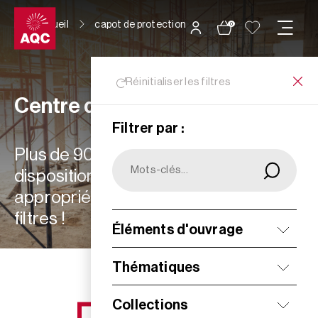
Panneau de gestion des cookies
Accueil
capot de protection
0
Réinitialiser les filtres
Centre de ressources
Filtrer par :
Plus de 900 ressources à votre
disposition : choisissez les plus
appropriées à vos besoins grâce aux
filtres !
Éléments d'ouvrage
Filtrer
Thématiques
Collections