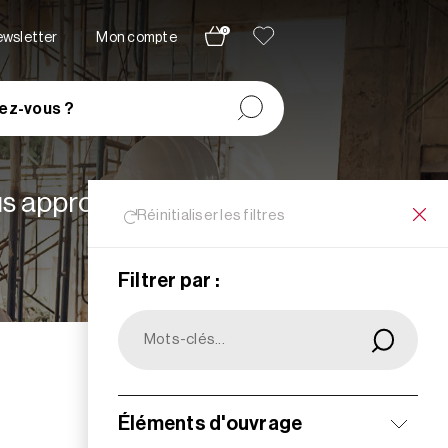
0
newsletter
Mon compte
ez-vous ?
lus appropriées à vos
Réinitialiser les filtres
Filtrer par :
Filtrer
Éléments d'ouvrage