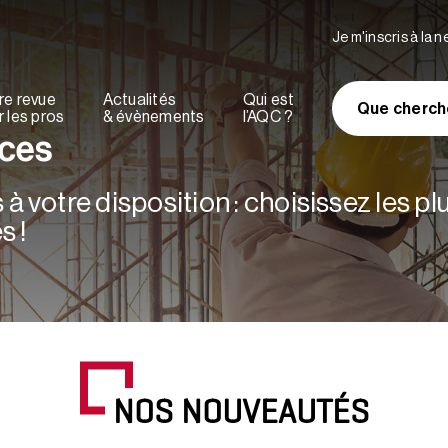
Je m'inscris à la 
re revue
Actualités
Qui est
Que cherch
 les pros
& évènements
l’AQC ?
rces
à votre disposition : choisissez les p
s !
NOS NOUVEAUTÉS