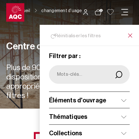
Panneau de gestion des cookies
Accueil
changement d'uage
0
Réinitialiser les filtres
Centre de ressources
Filtrer par :
Plus de 900 ressources à votre
disposition : choisissez les plus
appropriées à vos besoins grâce aux
filtres !
Éléments d'ouvrage
Filtrer
Thématiques
Collections