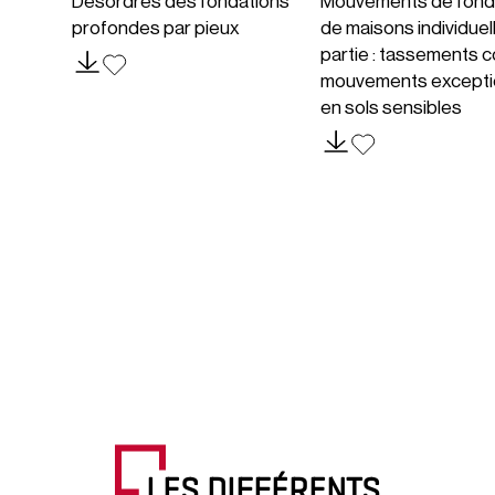
Désordres des fondations
Mouvements de fond
profondes par pieux
de maisons individuel
partie : tassements c
mouvements excepti
en sols sensibles
LES DIFFÉRENTS