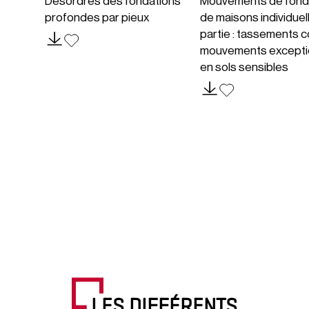
Désordres des fondations
Mouvements de fond
profondes par pieux
de maisons individuel
partie : tassements c
mouvements excepti
en sols sensibles
LES DIFFÉRENTS