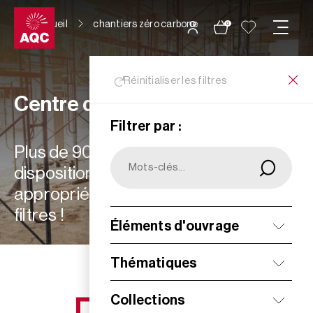
Panneau de gestion des cookies
Accueil
chantiers zéro carbone
0
Réinitialiser les filtres
Centre de ressources
Filtrer par :
Plus de 900 ressources à votre
disposition : choisissez les plus
appropriées à vos besoins grâce aux
filtres !
Éléments d'ouvrage
Filtrer
Thématiques
Collections