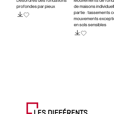
Désordres des fondations
Mouvements de fond
profondes par pieux
de maisons individuel
partie : tassements c
mouvements excepti
en sols sensibles
LES DIFFÉRENTS