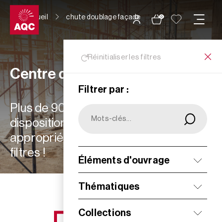
Panneau de gestion des cookies
Accueil
chute doublage façade
0
Réinitialiser les filtres
Centre de ressources
Filtrer par :
Plus de 900 ressources à votre
disposition : choisissez les plus
appropriées à vos besoins grâce aux
filtres !
Éléments d'ouvrage
Filtrer
Thématiques
Collections