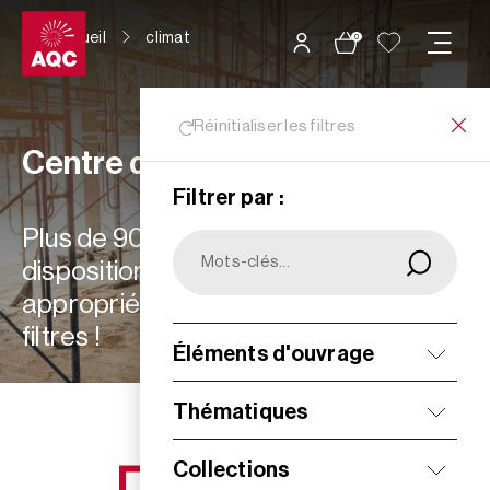
Panneau de gestion des cookies
Accueil
climat
0
Réinitialiser les filtres
Centre de ressources
Filtrer par :
Plus de 900 ressources à votre
disposition : choisissez les plus
appropriées à vos besoins grâce aux
filtres !
Éléments d'ouvrage
Filtrer
Thématiques
Collections