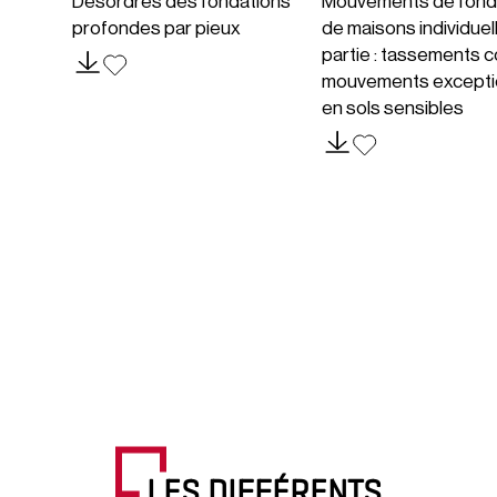
Désordres des fondations
Mouvements de fond
profondes par pieux
de maisons individuel
partie : tassements c
mouvements excepti
en sols sensibles
LES DIFFÉRENTS