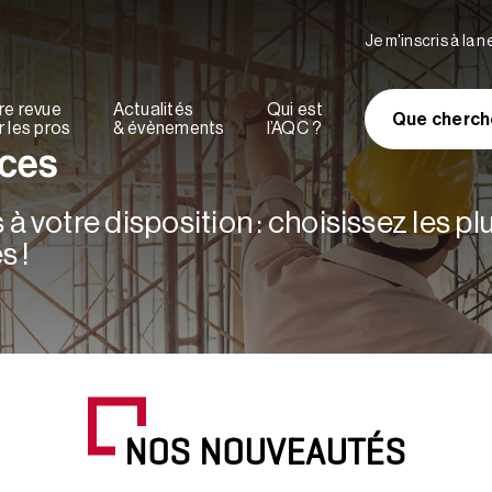
Je m'inscris à la 
re revue
Actualités
Qui est
Que cherch
 les pros
& évènements
l’AQC ?
rces
à votre disposition : choisissez les p
s !
NOS NOUVEAUTÉS