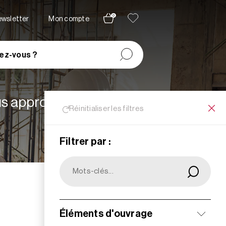
0
newsletter
Mon compte
ez-vous ?
lus appropriées à vos
Réinitialiser les filtres
Filtrer par :
Filtrer
Éléments d'ouvrage