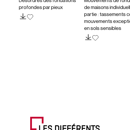
Désordres des fondations
Mouvements de fond
profondes par pieux
de maisons individuel
partie : tassements c
mouvements excepti
en sols sensibles
LES DIFFÉRENTS