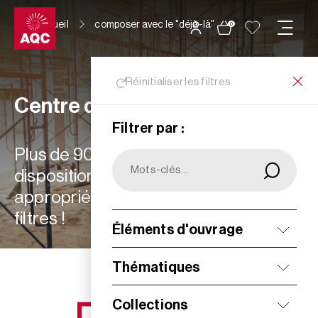
Panneau de gestion des cookies
Accueil
composer avec le "déjà-là"
0
Réinitialiser les filtres
Centre de ressources
Filtrer par :
Plus de 900 ressources à votre
disposition : choisissez les plus
appropriées à vos besoins grâce aux
filtres !
Éléments d'ouvrage
Filtrer
Thématiques
Collections