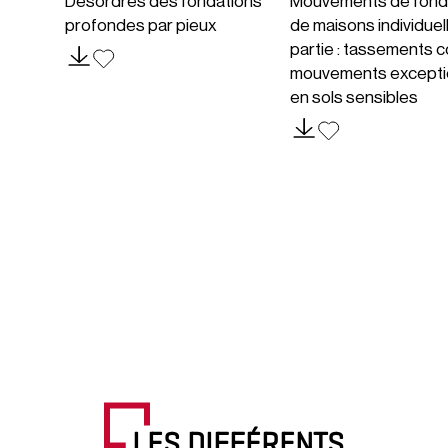
Désordres des fondations
Mouvements de fond
profondes par pieux
de maisons individuel
partie : tassements c
mouvements excepti
en sols sensibles
LES DIFFÉRENTS