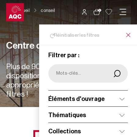
Panneau de gestion des cookies
Accueil
conseil
0
Réinitialiser les filtres
Centre de ressources
Filtrer par :
Plus de 900 ressources à votre
disposition : choisissez les plus
appropriées à vos besoins grâce aux
filtres !
Éléments d'ouvrage
Filtrer
Thématiques
Collections