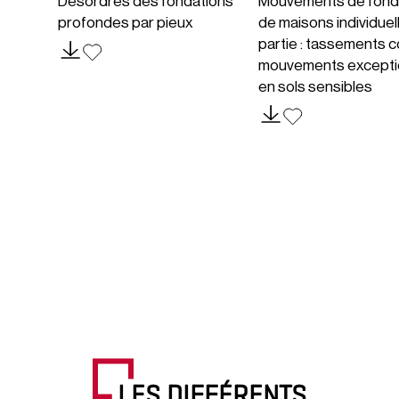
Désordres des fondations
Mouvements de fond
profondes par pieux
de maisons individuel
partie : tassements c
mouvements excepti
en sols sensibles
LES DIFFÉRENTS