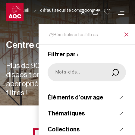
Panneau de gestion des cookies
Accueil
défaut securité compagons
0
Réinitialiser les filtres
Centre de ressources
Filtrer par :
Plus de 900 ressources à votre
disposition : choisissez les plus
appropriées à vos besoins grâce aux
filtres !
Éléments d'ouvrage
Filtrer
Thématiques
Collections