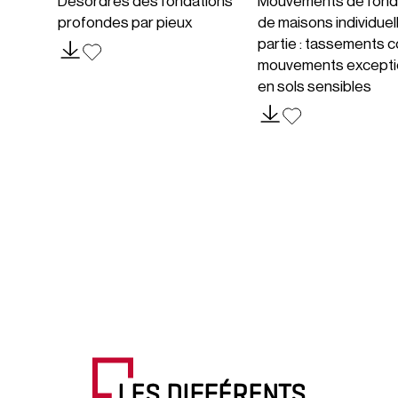
Désordres des fondations
Mouvements de fond
profondes par pieux
de maisons individuel
partie : tassements c
mouvements excepti
en sols sensibles
LES DIFFÉRENTS