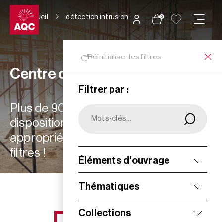
Panneau de gestion des cookies
Accueil
détection intrusion
0
Réinitialiser les filtres
Centre de ressources
Filtrer par :
Plus de 900 ressources à votre
disposition : choisissez les plus
appropriées à vos besoins grâce aux
filtres !
Éléments d'ouvrage
Filtrer
Thématiques
Collections