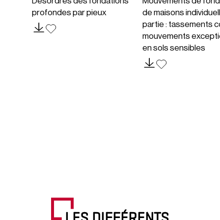
Désordres des fondations
Mouvements de fond
profondes par pieux
de maisons individuel
partie : tassements c
mouvements excepti
en sols sensibles
LES DIFFÉRENTS